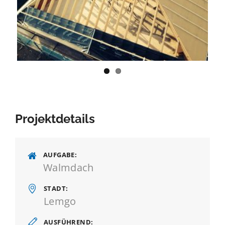
Previous
Next
Projektdetails
AUFGABE
Walmdach
STADT
Lemgo
AUSFÜHREND