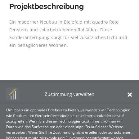
Projektbeschreibung
Ein moderner Neubau in Bielefeld mit quadro Roto
Fenstern und solarbetriebenen Rollläden. Diese
Sonderanfertigung sorgt für viel zusätzliches Licht und
ein behaglicheres Wohnen.
Zustimmung verwalten
Um Ihnen ein optimales Erlebnis zu bieten, verwenden wir Technologien
wie Cookies, um Geräteinformationen zu speichern und/oder darauf
zuzugreifen. Wenn Sie diesen Technologien zustimmen, können wir
Guse & Scheidt GmbH
Daten wie das Surfverhalten oder eindeutige IDs auf dieser Website
verarbeiten. Wenn Sie Ihre Zustimmung nicht erteilen oder zurückziehen,
Gildestr. 2
können bestimmte Merkmale und Funktionen beeinträchtigt werden.