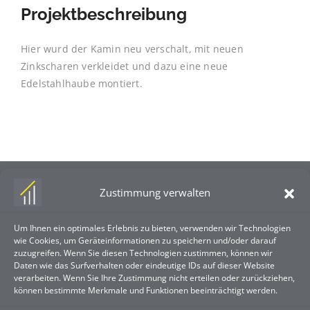
Projektbeschreibung
Hier wurd der Kamin neu verschalt, mit neuen
Zinkscharen verkleidet und dazu eine neue
Edelstahlhaube montiert.
Zustimmung verwalten
Um Ihnen ein optimales Erlebnis zu bieten, verwenden wir Technologien
wie Cookies, um Geräteinformationen zu speichern und/oder darauf
zuzugreifen. Wenn Sie diesen Technologien zustimmen, können wir
Guse & Scheidt GmbH
Daten wie das Surfverhalten oder eindeutige IDs auf dieser Website
verarbeiten. Wenn Sie Ihre Zustimmung nicht erteilen oder zurückziehen,
Gildestr. 2
können bestimmte Merkmale und Funktionen beeinträchtigt werden.
32657 Lemgo