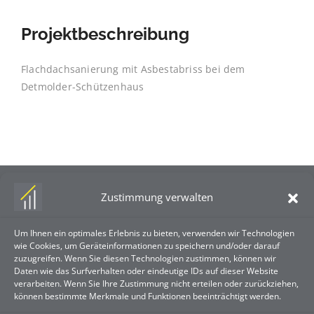
Projektbeschreibung
Flachdachsanierung mit Asbestabriss bei dem
Detmolder-Schützenhaus
Zustimmung verwalten
Um Ihnen ein optimales Erlebnis zu bieten, verwenden wir Technologien
wie Cookies, um Geräteinformationen zu speichern und/oder darauf
zuzugreifen. Wenn Sie diesen Technologien zustimmen, können wir
Guse & Scheidt GmbH
Daten wie das Surfverhalten oder eindeutige IDs auf dieser Website
verarbeiten. Wenn Sie Ihre Zustimmung nicht erteilen oder zurückziehen,
Gildestr. 2
können bestimmte Merkmale und Funktionen beeinträchtigt werden.
32657 Lemgo