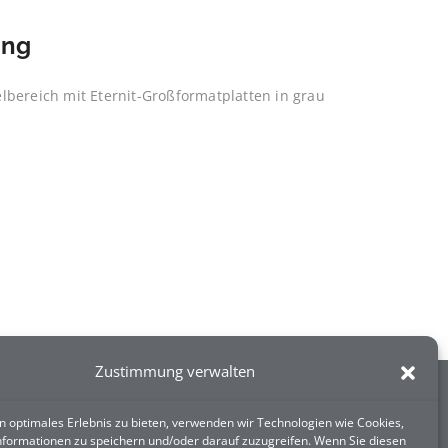
ung
lbereich mit Eternit-Großformatplatten in grau
Zustimmung verwalten
TELEFON
E-MAIL
n optimales Erlebnis zu bieten, verwenden wir Technologien wie Cookies,
+49 (0) 5261 920 22 12
info@gutgedeckt.de
formationen zu speichern und/oder darauf zuzugreifen. Wenn Sie diesen