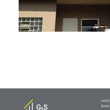
ADRE
Guse 