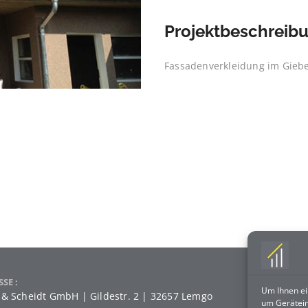
Projektbeschreib
Fassadenverkleidung im Giebe
SSE
Um Ihnen ei
& Scheidt GmbH | Gildestr. 2 | 32657 Lemgo
um Gerätein